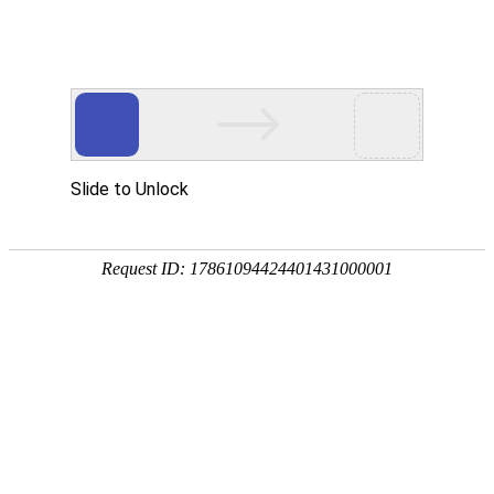
不锈钢焊管
不锈钢ERW焊管
不锈钢大口径焊管（EFW）
不锈钢饮水食品卫生级焊管
装饰用不锈钢焊管