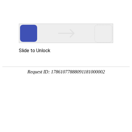
不锈钢焊管
不锈钢ERW焊管
不锈钢大口径焊管（EFW）
不锈钢饮水食品卫生级焊管
装饰用不锈钢焊管