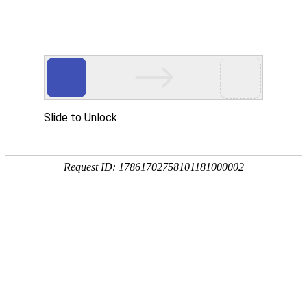
不锈钢焊管
不锈钢ERW焊管
不锈钢大口径焊管（EFW）
不锈钢饮水食品卫生级焊管
装饰用不锈钢焊管