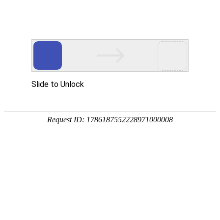
不锈钢焊管
不锈钢ERW焊管
不锈钢大口径焊管（EFW）
不锈钢饮水食品卫生级焊管
装饰用不锈钢焊管