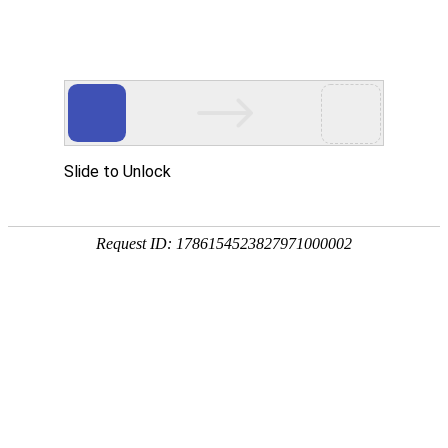
不锈钢焊管
不锈钢ERW焊管
不锈钢大口径焊管（EFW）
不锈钢饮水食品卫生级焊管
装饰用不锈钢焊管